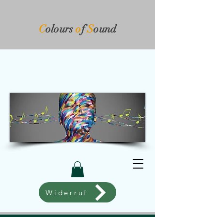
C
olours
o
f
S
ound​
Widerruf