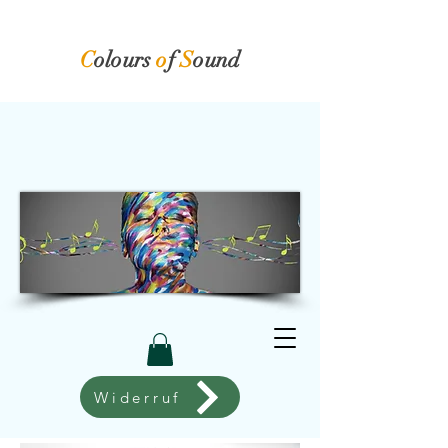
C
olours
o
f
S
ound​
Widerruf