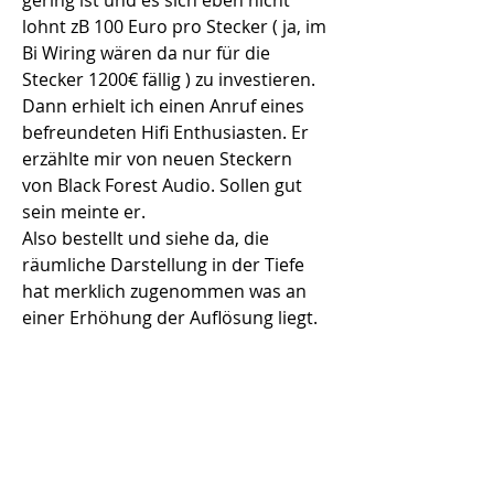
gering ist und es sich eben nicht 
lohnt zB 100 Euro pro Stecker ( ja, im 
Bi Wiring wären da nur für die 
Stecker 1200€ fällig ) zu investieren.
Dann erhielt ich einen Anruf eines 
befreundeten Hifi Enthusiasten. Er 
erzählte mir von neuen Steckern 
von Black Forest Audio. Sollen gut 
sein meinte er.
Also bestellt und siehe da, die 
räumliche Darstellung in der Tiefe 
hat merklich zugenommen was an 
einer Erhöhung der Auflösung liegt. 
Gleichzeitig wird das Klangbild 
homogener. Das war es. Und der 
Preis ?
Für mich im Gegensatz zu dem was 
man bekommt absolut Preiswert. 
16€ das Stück. Das kann sich sehen 