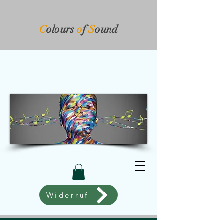
C
olours
o
f
S
ound​
Widerruf