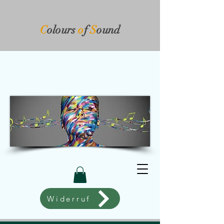
C
olours
o
f
S
ound​
Widerruf